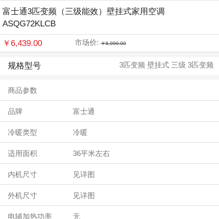
富士通3匹变频（三级能效）壁挂式家用空调
ASQG72KLCB
￥6,439.00
市场价:
￥6,999.00
规格型号
3匹变频 壁挂式 三级 3匹变频
商品参数
品牌
富士通
冷暖类型
冷暖
适用面积
36平米左右
内机尺寸
见详图
外机尺寸
见详图
电辅加热功率
无