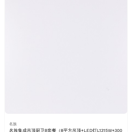
名族
名族集成吊顶厨卫B套餐（8平方吊顶+LED灯L1315W+300