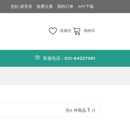
您好,请登录
免费注册
我的订单
APP下载
收藏夹
购物车
客服电话 :
021-64227061
1
共0 件商品
/1