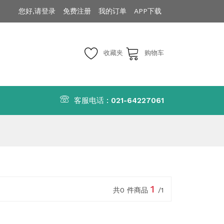
您好,请登录
免费注册
我的订单
APP下载
收藏夹
购物车
客服电话 :
021-64227061
1
共0 件商品
/1