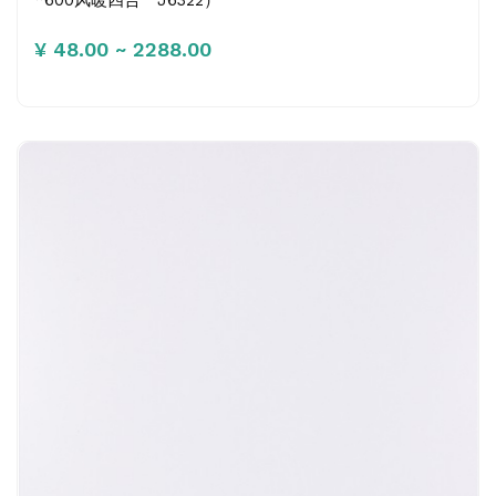
*600风暖四合一J6322）
¥ 48.00 ~ 2288.00