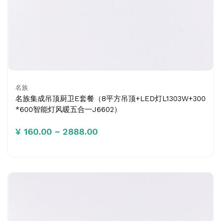
名族
名族集成吊顶厨卫E套餐（8平方吊顶+LED灯L1303W+300
*600智能灯风暖五合一J6602）
¥ 160.00 ~ 2888.00