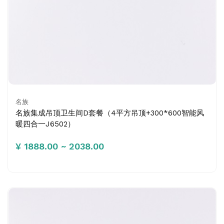
名族
名族集成吊顶卫生间D套餐（4平方吊顶+300*600智能风
暖四合一J6502）
¥ 1888.00 ~ 2038.00