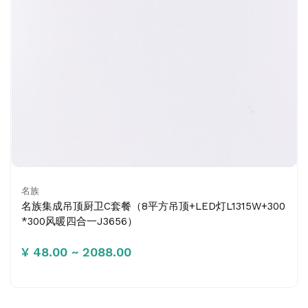
名族
名族集成吊顶厨卫C套餐（8平方吊顶+LED灯L1315W+300
*300风暖四合一J3656）
¥ 48.00 ~ 2088.00