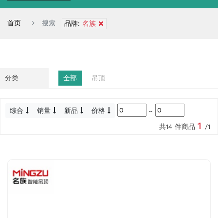
首页
搜索
品牌:
名族
分类
全部
吊顶
综合
销量
新品
价格
~
1
共14 件商品
/1