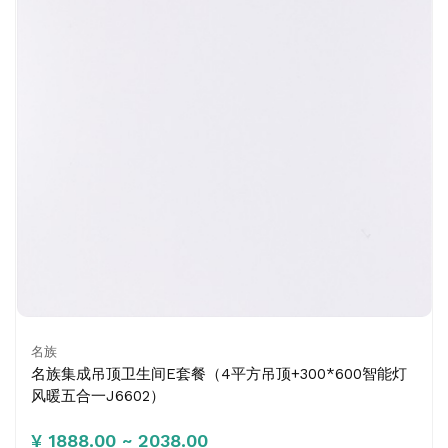
名族
名族集成吊顶卫生间E套餐（4平方吊顶+300*600智能灯
风暖五合一J6602）
¥ 1888.00 ~ 2038.00