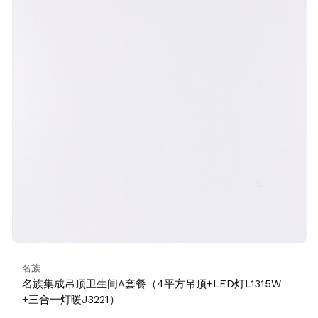
名族
名族集成吊顶卫生间A套餐（4平方吊顶+LED灯L1315W
+三合一灯暖J3221）