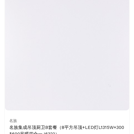
名族
名族集成吊顶厨卫B套餐（8平方吊顶+LED灯L1315W+300