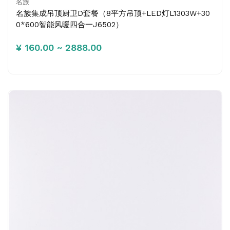
名族
名族集成吊顶厨卫D套餐（8平方吊顶+LED灯L1303W+30
0*600智能风暖四合一J6502）
¥ 160.00 ~ 2888.00