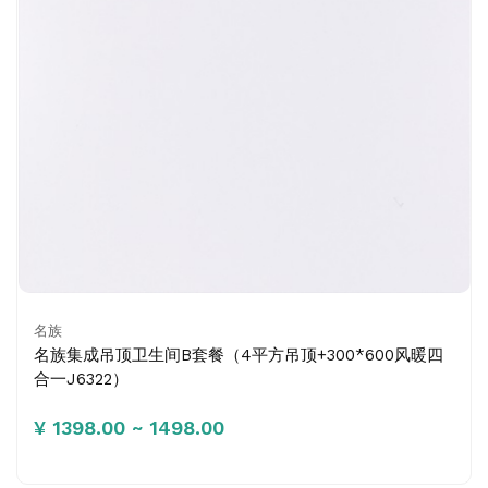
名族
名族集成吊顶卫生间B套餐（4平方吊顶+300*600风暖四
合一J6322）
¥ 1398.00 ~ 1498.00