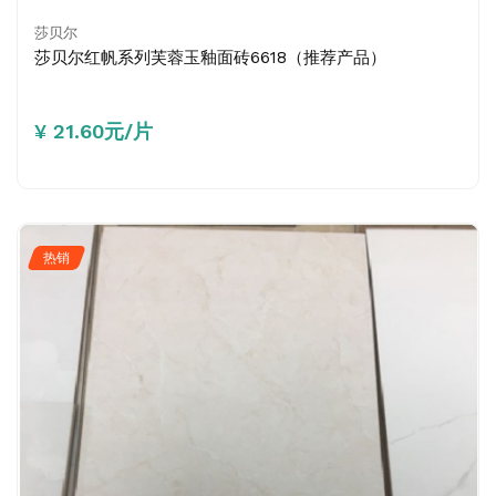
莎贝尔
莎贝尔红帆系列芙蓉玉釉面砖6618（推荐产品）
¥ 21.60元/片
热销