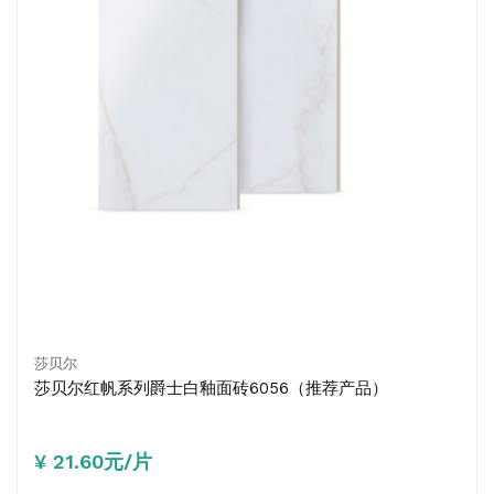
莎贝尔
莎贝尔红帆系列爵士白釉面砖6056（推荐产品）
¥ 21.60元/片