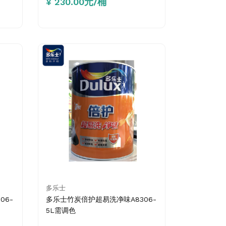
¥ 230.00元/桶
多乐士
06-
多乐士竹炭倍护超易洗净味A8306-
5L需调色