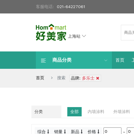
客服电话:
021-64227061
上海站
商品分类
首页
首页
搜索
品牌:
多乐士
分类
全部
内墙涂料
外墙涂料
综合
销量
新品
价格
~