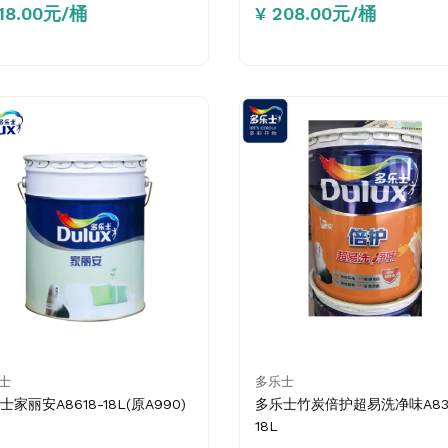
118.00元/桶
¥ 208.00元/桶
士
多乐士
士家丽安A8618-18L(原A990)
多乐士竹炭倍护超易洗净味A83
18L