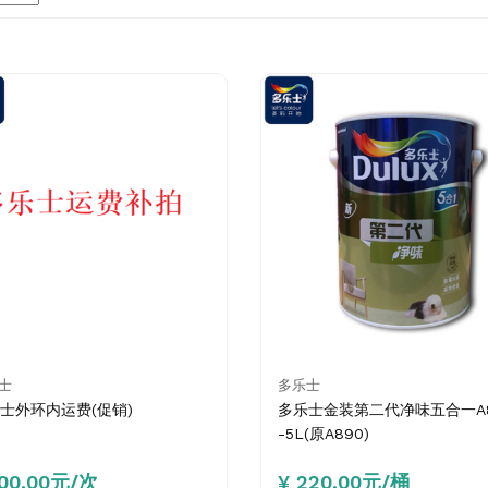
士
多乐士
士外环内运费(促销)
多乐士金装第二代净味五合一A8
-5L(原A890)
100.00元/次
¥ 220.00元/桶