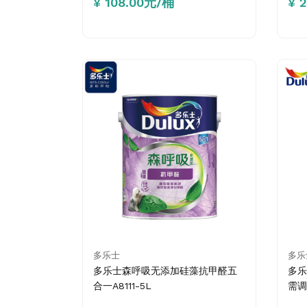
¥ 108.00元/桶
¥ 
多乐士
多乐
多乐士森呼吸无添加硅藻抗甲醛五
多乐
合一A8111-5L
需调