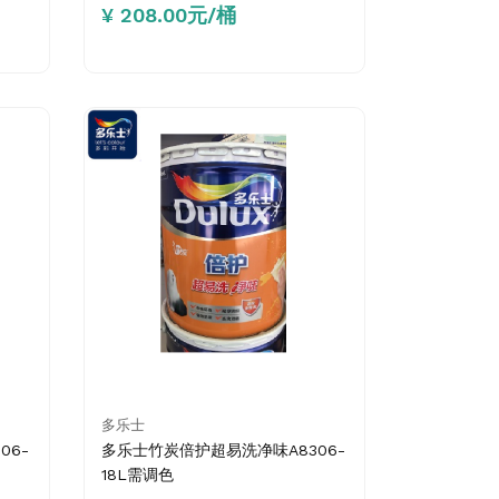
¥ 208.00元/桶
多乐士
06-
多乐士竹炭倍护超易洗净味A8306-
18L需调色