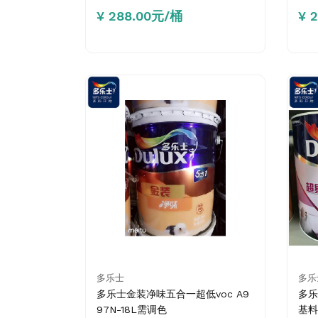
¥ 288.00元/桶
¥ 
多乐士
多乐
多乐士金装净味五合一超低voc A9
多乐
97N-18L需调色
基料A