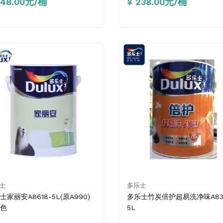
248.00元/桶
¥ 238.00元/桶
士
多乐士
士家丽安A8618-5L(原A990)
多乐士竹炭倍护超易洗净味A83
色
5L