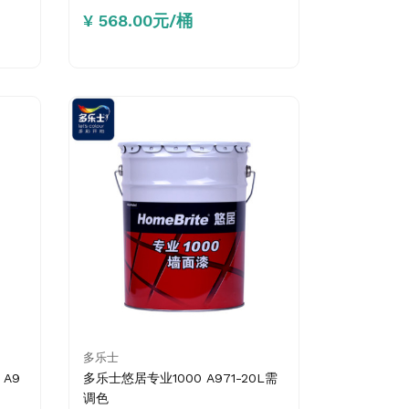
¥ 568.00元/桶
多乐士
A9
多乐士悠居专业1000 A971-20L需
调色