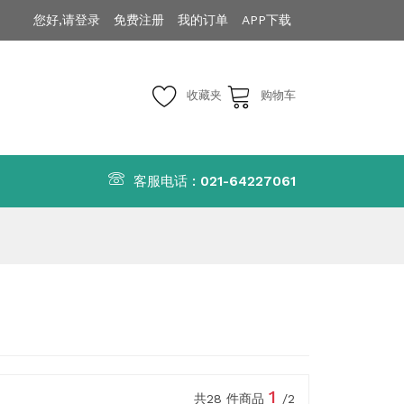
您好,请登录
免费注册
我的订单
APP下载
收藏夹
购物车
客服电话 :
021-64227061
1
共28 件商品
/2