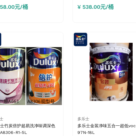
258.00元/桶
¥ 538.00元/桶
士
多乐士
士竹炭倍护超易洗净味调深色
多乐士金装净味五合一超低voc 
8306-R1-5L
97N-18L