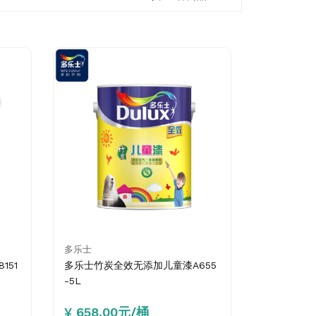
多乐士
151
多乐士竹炭全效无添加儿童漆A655
-5L
¥ 658.00元/桶