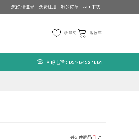
您好,请登录
免费注册
我的订单
APP下载
收藏夹
购物车
客服电话 :
021-64227061
1
共5 件商品
/1