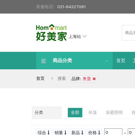
客服电话:
021-64227061
上海站
商品分类
首页
首页
搜索
品牌:
奥普
分类
全部
吊顶
浴霸照明
综合
销量
新品
价格
~