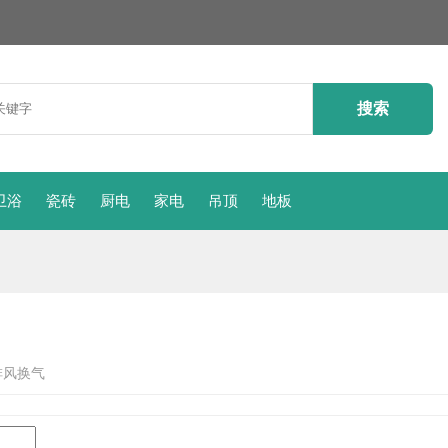
卫浴
瓷砖
厨电
家电
吊顶
地板
排风换气