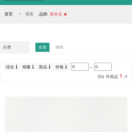
首页
搜索
品牌:
斯米克
分类
全部
墙砖
综合
销量
新品
价格
~
1
共8 件商品
/1