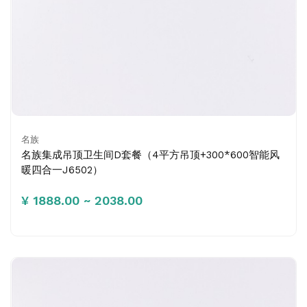
名族
名族集成吊顶卫生间D套餐（4平方吊顶+300*600智能风
暖四合一J6502）
¥ 1888.00 ~ 2038.00