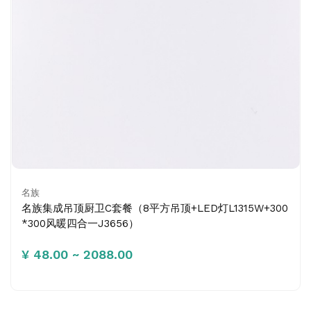
名族
名族集成吊顶厨卫C套餐（8平方吊顶+LED灯L1315W+300
*300风暖四合一J3656）
¥ 48.00 ~ 2088.00