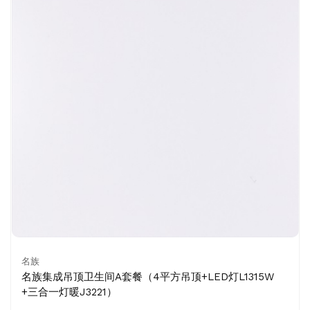
名族
名族集成吊顶卫生间A套餐（4平方吊顶+LED灯L1315W
+三合一灯暖J3221）