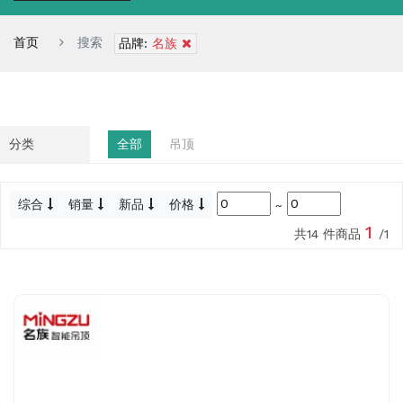
首页
搜索
品牌:
名族
分类
全部
吊顶
综合
销量
新品
价格
~
1
共14 件商品
/1