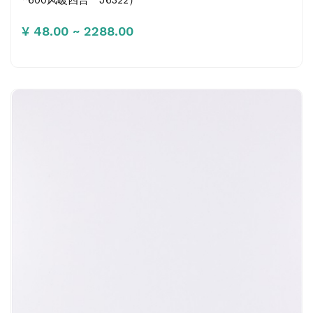
*600风暖四合一J6322）
¥ 48.00 ~ 2288.00