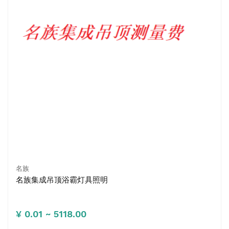
名族
名族集成吊顶浴霸灯具照明
¥ 0.01 ~ 5118.00