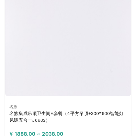
名族
名族集成吊顶卫生间E套餐（4平方吊顶+300*600智能灯
风暖五合一J6602）
¥ 1888.00 ~ 2038.00