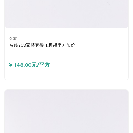
名族
名族799家装套餐扣板超平方加价
¥ 148.00元/平方